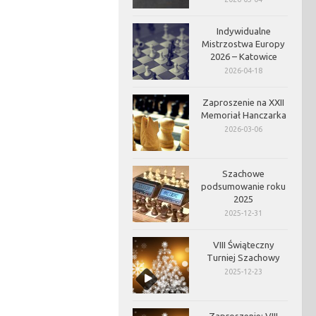
Indywidualne
Mistrzostwa Europy
2026 – Katowice
2026-04-18
Zaproszenie na XXII
Memoriał Hanczarka
2026-03-06
Szachowe
podsumowanie roku
2025
2025-12-31
VIII Świąteczny
Turniej Szachowy
2025-12-23
Zaproszenie: VIII