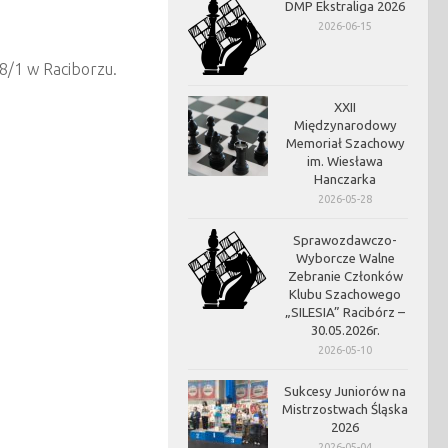
DMP Ekstraliga 2026
2026-06-15
 8/1 w Raciborzu.
XXII
Międzynarodowy
Memoriał Szachowy
im. Wiesława
Hanczarka
2026-05-28
Sprawozdawczo-
Wyborcze Walne
Zebranie Członków
Klubu Szachowego
„SILESIA” Racibórz –
30.05.2026r.
2026-05-10
Sukcesy Juniorów na
Mistrzostwach Śląska
2026
2026-05-04