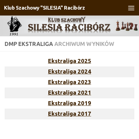
Klub Szachowy "SILESIA" Racibórz
Przejdź do treści
DMP EKSTRALIGA
ARCHIWUM WYNIKÓW
Ekstraliga 2025
Ekstraliga 2024
Ekstraliga 2023
Ekstraliga 2021
Ekstraliga 2019
Ekstraliga 2017