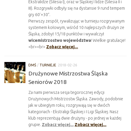
Ekstralidze (Silesia I), oraz w Śląskiej I lidze (Silesia II i
III). Rozgrywki odbyły się na dystansie 9 rund tempem
gry 60’+30”.
Pierwszy zespół, rywalizując w turnieju rozgrywanym
systemem kołowym, wśród 10 najlepszych drużyn ze
Śląska, zdobył 15/18 punktów i wywalczył
wicemistrzostwo województwa
! Wielkie gratulacje!
<br><br>
Zobacz więcej...
DMŚ
/
TURNIEJE
2018-02-26
Drużynowe Mistrzostwa Śląska
Seniorów 2018
Za nami pierwsza sesja tegorocznej edycji
Drużynowych Mistrzostw Śląska. Zawody, podobnie
jak w ubiegłym roku, rozgrywają się w dwóch
kategoriach - Ekstraligi Śląskiej i I Ligi Śląskiej. Nasz
klub reprezentują dwie drużyny - po jednej w każdej
grupie.
Zobacz więcej...
Zobacz więcej...