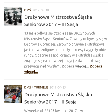
DMŚ
2017-05-18
Drużynowe Mistrzostwa Śląska
Seniorów 2017 – III Sesja
13 maja odbyła się trzecia sesja Drużynowych
Mistrzostw Śląska Seniorów. Zawody odbywały się w
Dąbrowie Górniczej. Zarówno drużyna ekstraligowa,
jak i pierwszoligowa odniosły sukcesy i wygrały obie
rundy. Obecnie zespół grający w ekstralidze śląskiej
znajduje się na pierwszej pozycji z dwupunktową
przewagą nad rywalami.
Zobacz więcej...
Zobacz
więcej...
DMŚ
/
TURNIEJE
2017-04-23
Drużynowe Mistrzostwa Śląska
Seniorów 2017 – II Sesja
W weekend, 22 i 23 kwietnia 2017 r. w