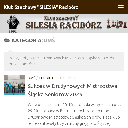
Klub Szachowy "SILESIA" Racibórz
Przejdź do treści
KATEGORIA:
DMŚ
Wpisy dotyczące Drużynowych Mistrzostw Śląska Seniorów
oraz Juniorów.
DMŚ
/
TURNIEJE
2025-12-01
Sukces w Drużynowych Mistrzostwa
Śląska Seniorów 2025!
W dwóch sesjach – 15-16 listopada w Lędzinach oraz
29-30 listopada w Bieruniu, zostały rozegrane
Drużynowe Mistrzostwa Śląska Seniorów. Nasz klub
reprezentowały trzy drużyny grające w Śląskiej