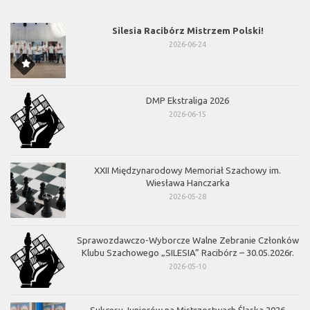
Silesia Racibórz Mistrzem Polski!
2026-06-24
DMP Ekstraliga 2026
2026-06-15
XXII Międzynarodowy Memoriał Szachowy im.
Wiesława Hanczarka
2026-05-28
Sprawozdawczo-Wyborcze Walne Zebranie Członków
Klubu Szachowego „SILESIA” Racibórz – 30.05.2026r.
2026-05-10
Sukcesy Juniorów na Mistrzostwach Śląska 2026