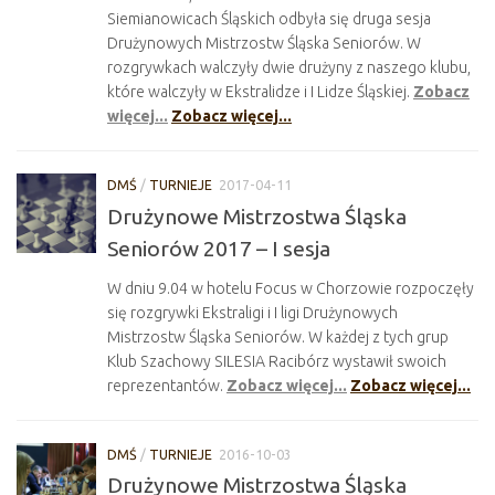
Siemianowicach Śląskich odbyła się druga sesja
Drużynowych Mistrzostw Śląska Seniorów. W
rozgrywkach walczyły dwie drużyny z naszego klubu,
które walczyły w Ekstralidze i I Lidze Śląskiej.
Zobacz
więcej...
Zobacz więcej...
DMŚ
/
TURNIEJE
2017-04-11
Drużynowe Mistrzostwa Śląska
Seniorów 2017 – I sesja
W dniu 9.04 w hotelu Focus w Chorzowie rozpoczęły
się rozgrywki Ekstraligi i I ligi Drużynowych
Mistrzostw Śląska Seniorów. W każdej z tych grup
Klub Szachowy SILESIA Racibórz wystawił swoich
reprezentantów.
Zobacz więcej...
Zobacz więcej...
DMŚ
/
TURNIEJE
2016-10-03
Drużynowe Mistrzostwa Śląska