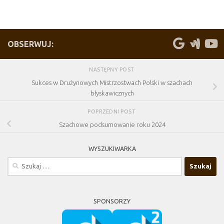
OBSERWUJ:
NASTĘPNY POST
Sukces w Drużynowych Mistrzostwach Polski w szachach
błyskawicznych
POPRZEDNI POST
Szachowe podsumowanie roku 2024
WYSZUKIWARKA
Szukaj:
SPONSORZY