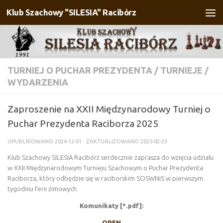
Klub Szachowy "SILESIA" Racibórz
Przejdź do treści
TURNIEJ O PUCHAR PREZYDENTA
/
TURNIEJE
/
WYDARZENIA
Zaproszenie na XXII Międzynarodowy Turniej o
Puchar Prezydenta Raciborza 2025
OPUBLIKOWANO
2024-12-01
· ZAKTUALIZOWANO
2025-02-23
Klub Szachowy SILESIA Racibórz serdecznie zaprasza do wzięcia udziału
w XXII Międzynarodowym Turnieju Szachowym o Puchar Prezydenta
Raciborza, który odbędzie się w raciborskim SOSWNiS w pierwszym
tygodniu ferii zimowych.
Komunikaty [*.pdf]:
OPEN