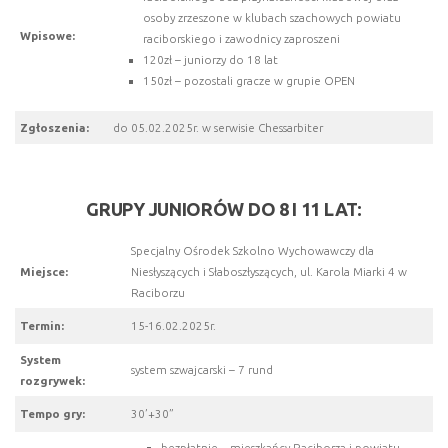
osoby zrzeszone w klubach szachowych powiatu
Wpisowe:
raciborskiego i zawodnicy zaproszeni
120zł – juniorzy do 18 lat
150zł – pozostali gracze w grupie OPEN
Zgłoszenia:
do 05.02.2025r. w serwisie Chessarbiter
GRUPY JUNIORÓW DO 8 I 11 LAT:
Specjalny Ośrodek Szkolno Wychowawczy dla
Miejsce:
Niesłyszących i Słaboszłyszących, ul. Karola Miarki 4 w
Raciborzu
Termin:
15-16.02.2025r.
System
system szwajcarski – 7 rund
rozgrywek:
Tempo gry:
30’+30”
bezpłatnie – mieszkańcy Raciborza i powiatu