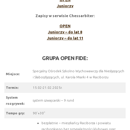
Juniorzy
Zapisy w serwisie Chessarbiter:
OPEN
Juniorzy – do lat 8
Juniorzy – do lat 11
GRUPA OPEN FIDE:
Specjalny Ośrodek Szkolno Wychowawczy dla Niesłyszących
Miejsce:
i Słaboszłyszących, ul. Karola Miarki 4 w Raciborzu
Termin:
15.02-21.02.2025r.
System
system szwajcarski – 9 rund
rozgrywek:
Tempo gry:
90’+30”
bezpłatnie – mieszkańcy Raciborza i powiatu
raciborskiego bez przynależności klubowej oraz