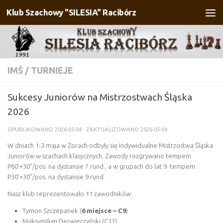
Klub Szachowy "SILESIA" Racibórz
Przejdź do treści
IMŚ
/
TURNIEJE
Sukcesy Juniorów na Mistrzostwach Śląska
2026
OPUBLIKOWANO
2026-05-04
· ZAKTUALIZOWANO
2026-05-04
W dniach 1-3 maja w Żorach odbyły się Indywidualne Mistrzostwa Śląska
Juniorów w szachach klasycznych. Zawody rozgrywano tempem
P60’+30”/pos. na dystansie 7 rund., a w grupach do lat 9. tempem
P30’+30”/pos. na dystansie 9 rund.
Nasz klub reprezentowało 11 zawodników:
Tymon Szczepanek (
6 miejsce – C9
)
Maksymilian Derwieczyński (C11)