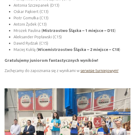
Antonia Szczepanek (D13)
Oskar Pajkiert (C13)
Piotr Gomułka (C13)
Antoni Żydek (C13)
Mrozek Paulina (
Mistrzostwo Śląska – 1 miejsce – D15
)
Aleksander Popławski (C15)
Dawid Rydzak (C15)
Maciej Kukłą (
Wicemistrzostwo Śląska – 2 miejsce – C18
)
Gratulujemy juniorom fantastycznych wyników!
Zachęcamy do zapoznania się z wynikami w
serwisie turniejowym!