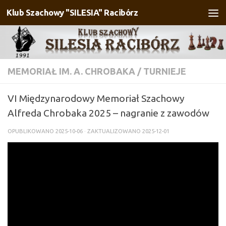
Klub Szachowy "SILESIA" Racibórz
Przejdź do treści
MEMORIAŁ IM. A. CHROBAKA
/
TURNIEJE
VI Międzynarodowy Memoriał Szachowy
Alfreda Chrobaka 2025 – nagranie z zawodów
OPUBLIKOWANO
2025-10-06
· ZAKTUALIZOWANO
2025-12-01