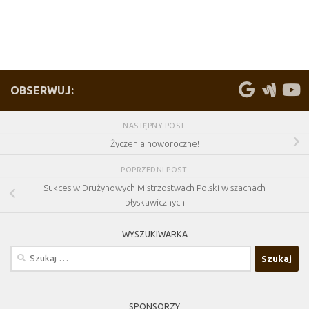
OBSERWUJ:
NASTĘPNY POST
Życzenia noworoczne!
POPRZEDNI POST
Sukces w Drużynowych Mistrzostwach Polski w szachach
błyskawicznych
WYSZUKIWARKA
Szukaj:
SPONSORZY