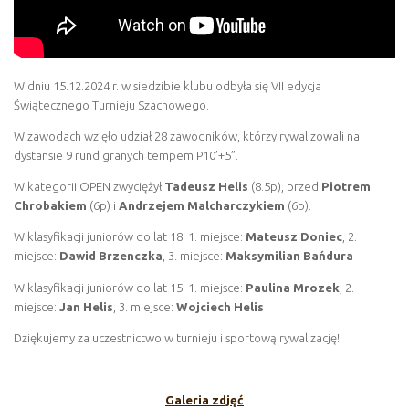
W dniu 15.12.2024 r. w siedzibie klubu odbyła się VII edycja
Świątecznego Turnieju Szachowego.
W zawodach wzięło udział 28 zawodników, którzy rywalizowali na
dystansie 9 rund granych tempem P10’+5”.
W kategorii OPEN zwyciężył
Tadeusz Helis
(8.5p), przed
Piotrem
Chrobakiem
(6p) i
Andrzejem Malcharczykiem
(6p).
W klasyfikacji juniorów do lat 18: 1. miejsce:
Mateusz Doniec
, 2.
miejsce:
Dawid Brzenczka
, 3. miejsce:
Maksymilian Bańdura
W klasyfikacji juniorów do lat 15: 1. miejsce:
Paulina Mrozek
, 2.
miejsce:
Jan Helis
, 3. miejsce:
Wojciech Helis
Dziękujemy za uczestnictwo w turnieju i sportową rywalizację!
Galeria zdjęć