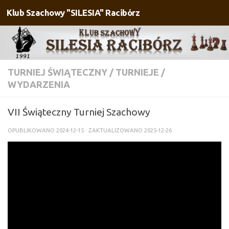
Klub Szachowy "SILESIA" Racibórz
Przejdź do treści
TURNIEJ ŚWIĄTECZNY
/
TURNIEJE
/
WYDARZENIA
VII Świąteczny Turniej Szachowy
OPUBLIKOWANO
2024-12-15
· ZAKTUALIZOWANO
2025-12-26